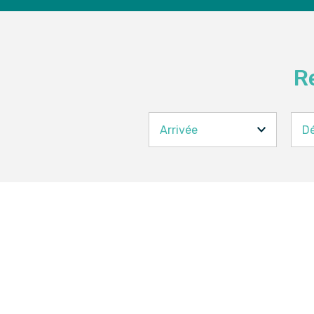
R
Arrivée
D