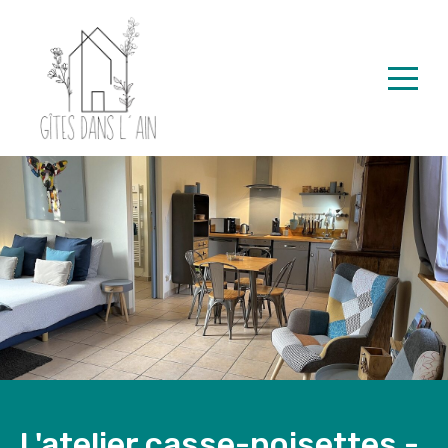
Home
Properties
Contact
Spanish
L'atelier casse-noisettes -