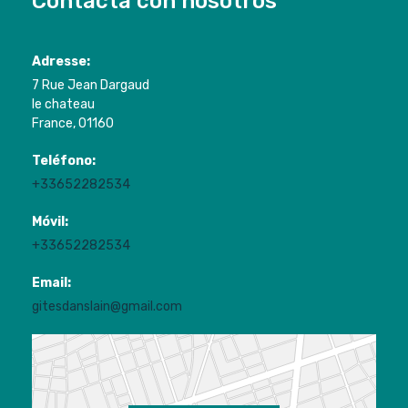
Contacta con nosotros
Adresse:
7 Rue Jean Dargaud
le chateau
France, 01160
Teléfono:
+33652282534
Móvil:
+33652282534
Email:
gitesdanslain@gmail.com